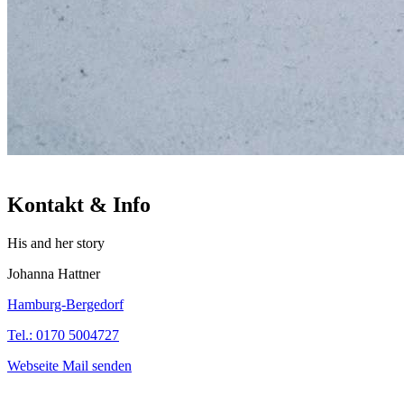
Kontakt & Info
His and her story
Johanna Hattner
Hamburg-Bergedorf
Tel.: 0170 5004727
Webseite
Mail senden