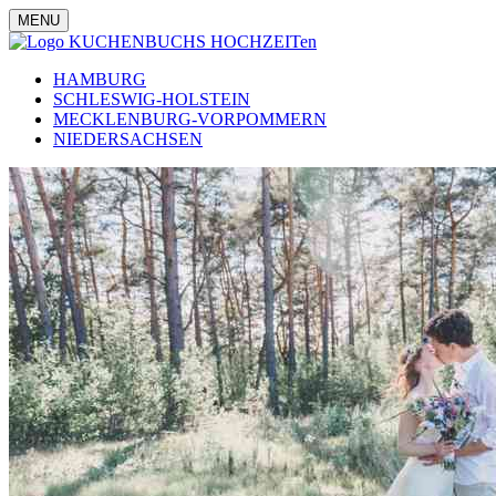
MENU
HAMBURG
SCHLESWIG-HOLSTEIN
MECKLENBURG-VORPOMMERN
NIEDERSACHSEN